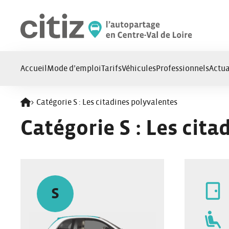
Panneau de gestion des cookies
Accueil
Mode d’emploi
Tarifs
Véhicules
Professionnels
Actua
>
Catégorie S : Les citadines polyvalentes
Retour à l'accueil
Catégorie S : Les cit
S