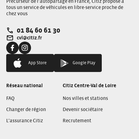
Précurseur de l’autopartage en France, Citiz propose à
tous un service de véhicules en libre-service proche de
chez vous
01 84 60 61 30
Téléphone:
cvl@citiz.fr
Adresse e-mail:
Facebook:
Instagram:
App Store
Google Play
Réseau national
Citiz Centre-Val de Loire
FAQ
Nos villes et stations
Changer de région
Devenir sociétaire
L’assurance Citiz
Recrutement